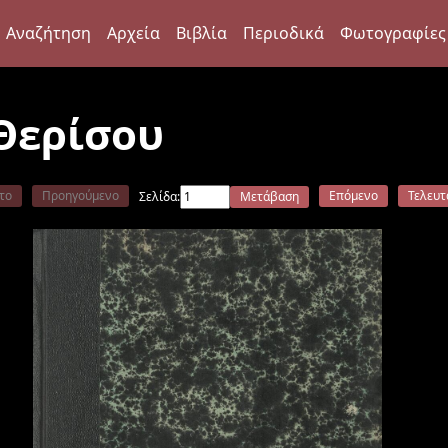
Αναζήτηση
Αρχεία
Βιβλία
Περιοδικά
Φωτογραφίες
Θερίσου
το
Προηγούμενο
Επόμενο
Τελευτ
Σελίδα:
Μετάβαση