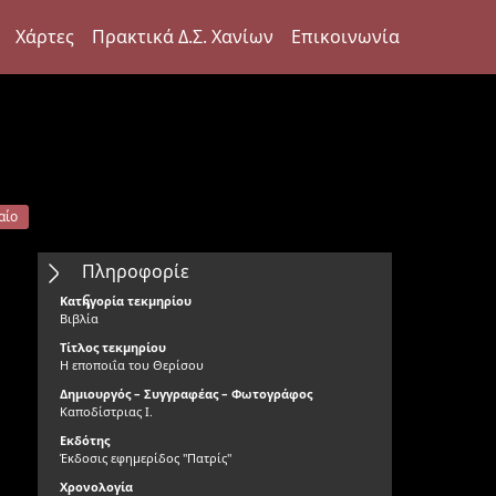
Χάρτες
Πρακτικά Δ.Σ. Χανίων
Επικοινωνία
αίο
Πληροφορίε
ς
Κατηγορία τεκμηρίου
Βιβλία
Τίτλος τεκμηρίου
Η εποποιΐα του Θερίσου
Δημιουργός – Συγγραφέας – Φωτογράφος
Καποδίστριας Ι.
Εκδότης
Έκδοσις εφημερίδος "Πατρίς"
Χρονολογία