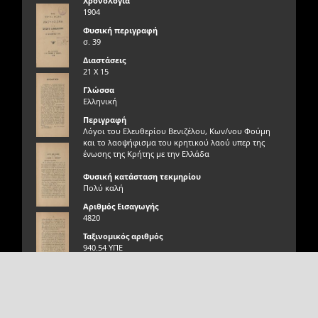
Χρονολογία
1904
Φυσική περιγραφή
σ. 39
Διαστάσεις
21 Χ 15
Γλώσσα
Ελληνική
Περιγραφή
Λόγοι του Ελευθερίου Βενιζέλου, Κων/νου Φούμη
και το λαοψήφισμα του κρητικού λαού υπερ της
ένωσης της Κρήτης με την Ελλάδα
Φυσική κατάσταση τεκμηρίου
Πολύ καλή
Αριθμός Εισαγωγής
4820
Ταξινομικός αριθμός
940.54 ΥΠΕ
Προέλευση τεκμηρίου
Δωρεά του Κυριάκου Ε. Μητσοτάκη
Σχεδιασμός Ανάπτυξη
Θέση τεκμηρίου / Άλμπουμ
Αιγαίου Solutions
Τοπική συλλογή