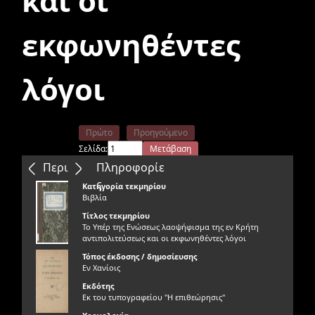
και οι
εκφωνηθέντες
λόγοι
Πρώτο
Προηγούμενο
Σελίδα:
Μετάβαση
Επόμενο
Τελευταίο
Περιεχόμενα
Πληροφορίε
ς
Κατηγορία τεκμηρίου
Βιβλία
Τίτλος τεκμηρίου
Το Υπέρ της Ενώσεως λαοψήφισμα της εν Κρήτη
αντιπολιτεύσεως και οι εκφωνηθέντες λόγοι
Τόπος έκδοσης / δημοσίευσης
Εν Χανίοις
Εκδότης
Εκ του τυπογραφείου "Η επιθεώρησις"