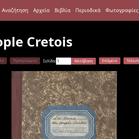
Αναζήτηση
Αρχεία
Βιβλία
Περιοδικά
Φωτογραφίες
ple Cretois
το
Προηγούμενο
Επόμενο
Τελευτ
Σελίδα:
Μετάβαση