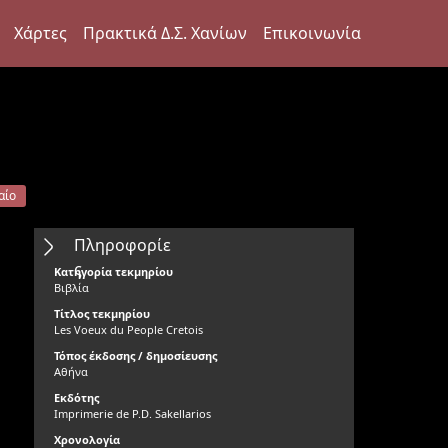
Χάρτες
Πρακτικά Δ.Σ. Χανίων
Επικοινωνία
αίο
Πληροφορίε
ς
Κατηγορία τεκμηρίου
Βιβλία
Τίτλος τεκμηρίου
Les Voeux du People Cretois
Τόπος έκδοσης / δημοσίευσης
Αθήνα
Εκδότης
Imprimerie de P.D. Sakellarios
Χρονολογία