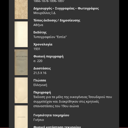
1866-1878-1896-1897
Δημιουργός – Συγγραφέας – Φωτογράφος
Μουρέλλος Ι.Δ.
Τόπος έκδοσης / δημοσίευσης
Αθήνα
Εκδότης
Τυπογραφείον "Εστία"
Χρονολογία
1931
Φυσική περιγραφή
σ. 220
Διαστάσεις
21,5 Χ 16
Γλώσσα
Ελληνική
Περιγραφή
Έκδοση για τα μέλη της οικογένειας Τσουδερού που
συμμετείχαν και διακρίθηκαν στις κρητικές
επαναστάσεις του 19ου αιώνα
Γνησιότητα τεκμηρίου
Γνήσιο
Φυσική κατάσταση τεκμηρίου