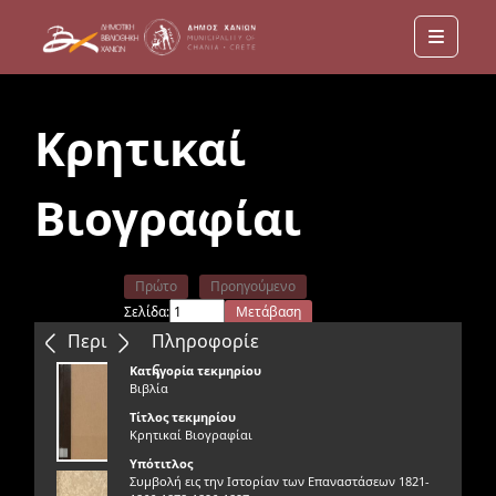
Menu
Κρητικαί
Βιογραφίαι
Πρώτο
Προηγούμενο
Σελίδα:
Μετάβαση
Επόμενο
Τελευταίο
Περιεχόμενα
Πληροφορίε
ς
Κατηγορία τεκμηρίου
Βιβλία
Τίτλος τεκμηρίου
Κρητικαί Βιογραφίαι
Υπότιτλος
Συμβολή εις την Ιστορίαν των Επαναστάσεων 1821-