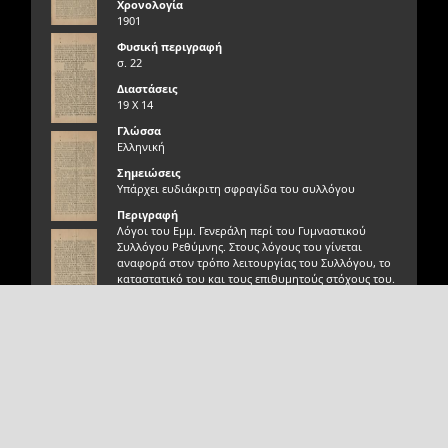
Χρονολογία
1901
Φυσική περιγραφή
σ. 22
Διαστάσεις
19 Χ 14
Γλώσσα
Ελληνική
Σημειώσεις
Υπάρχει ευδιάκριτη σφραγίδα του συλλόγου
Περιγραφή
Λόγοι του Εμμ. Γενεράλη περί του Γυμναστικού
Συλλόγου Ρεθύμνης. Στους λόγους του γίνεται
αναφορά στον τρόπο λειτουργίας του Συλλόγου, το
καταστατικό του και τους επιθυμητούς στόχους του.
Γνησιότητα τεκμηρίου
Γνήσιο
Σχεδιασμός Ανάπτυξη
Αιγαίου Solutions
Φυσική κατάσταση τεκμηρίου
Καλή
Αριθμός Εισαγωγής
19579
Ταξινομικός αριθμός