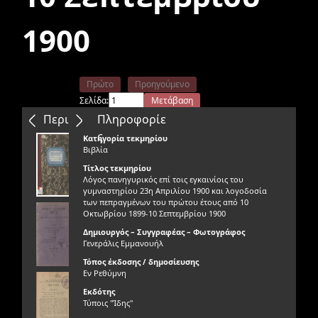
1900
Πρώτο
Προηγούμενο
Σελίδα:
Μετάβαση
Επόμενο
Τελευταίο
Περιεχόμενα
Πληροφορίε
ς
Κατηγορία τεκμηρίου
Βιβλία
Τίτλος τεκμηρίου
Λόγος πανηγυρικός επί τοις εγκαινίοις του
γυμναστηρίου 23η Απριλίου 1900 και λογοδοσία
των πεπραγμένων του πρώτου έτους από 10
Οκτωβρίου 1899-10 Σεπτεμβρίου 1900
Δημιουργός – Συγγραφέας – Φωτογράφος
Γενεράλις Εμμανουήλ
Τόπος έκδοσης / δημοσίευσης
Εν Ρεθύμνη
Εκδότης
Τύποις "Ίδης"