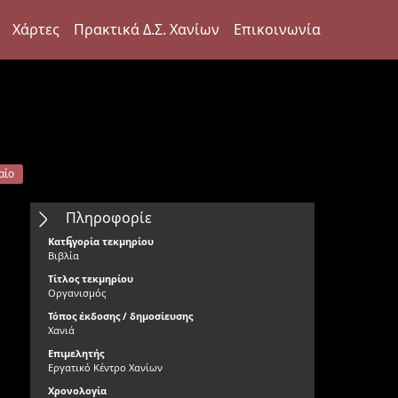
Χάρτες
Πρακτικά Δ.Σ. Χανίων
Επικοινωνία
αίο
Πληροφορίε
ς
Κατηγορία τεκμηρίου
Βιβλία
Τίτλος τεκμηρίου
Οργανισμός
Τόπος έκδοσης / δημοσίευσης
Χανιά
Επιμελητής
Εργατικό Κέντρο Χανίων
Χρονολογία