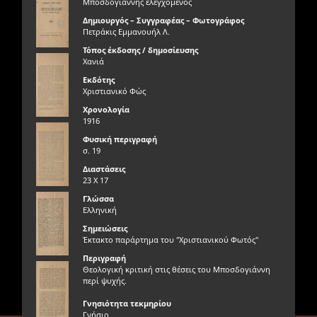
Μποσδογιάννης ελεγχόμενος
Δημιουργός – Συγγραφέας – Φωτογράφος
Πετράκις Εμμανουήλ Λ.
Τόπος έκδοσης / δημοσίευσης
Χανιά
Εκδότης
Χριστιανικό Φώς
Χρονολογία
1916
Φυσική περιγραφή
σ. 19
Διαστάσεις
23 Χ 17
Γλώσσα
Ελληνική
Σημειώσεις
Έκτακτο παράρτημα του "Χριστιανικού Φωτός"
Περιγραφή
Θεολογική κριτική στις θέσεις του Μποσδογιάννη
περί ψυχής.
Γνησιότητα τεκμηρίου
Γνήσιο