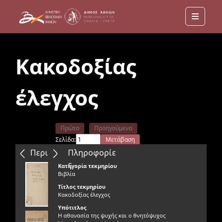
Menu
Κακοδοξίας
έλεγχος
Πρώτο
Προηγούμενο
Σελίδα:
Μετάβαση
Επόμενο
Τελευταίο
Περιεχόμενα
Πληροφορίε
ς
Κατηγορία τεκμηρίου
Βιβλία
Τίτλος τεκμηρίου
Κακοδοξίας έλεγχος
Υπότιτλος
Η αθανασία της ψυχής και ο θνητόψυχος