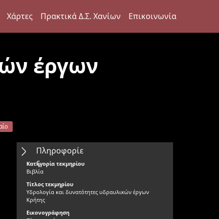
Χάρτες
Πρακτικά Δ.Σ. Χανίων
Επικοινωνία
κών έργων
αίο
Πληροφορίε
ς
Κατηγορία τεκμηρίου
Βιβλία
Τίτλος τεκμηρίου
Υδρολογία και δυνατότητες υδραυλικών έργων
Κρήτης
Εικονογράφηση