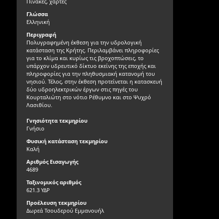
Πίνακες, χάρτες
Γλώσσα
Ελληνική
Περιγραφή
Πολυγραφημένη έκθεση για την υδρολογική
κατάσταση της Κρήτης. Περιλαμβάνει πληροφορίες
για το κλίμα και κυρίως τις βροχοπτώσεις, το
υπάρχον υδρευτικό δίκτυο εκείνης της εποχής και
πληροφορίες για την πληθυσμιακή κατανομή του
νησιού. Τέλος, στην έκθεση προτείνεται η κατασκευή
δύο υδροηλεκτρικών έργων στις πηγές του
Κουρταλιώτη στο νότιο Ρέθυμνο και στο Ψυχρό
Λασιθίου.
Γνησιότητα τεκμηρίου
Γνήσιο
Φυσική κατάσταση τεκμηρίου
Καλή
Αριθμός Εισαγωγής
4689
Ταξινομικός αριθμός
621.3 ΥΔΡ
Προέλευση τεκμηρίου
Δωρεά Τσουδερού Εμμανουήλ