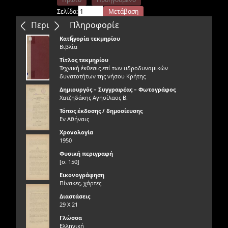
Σελίδα:
Μετάβαση
Επόμενο
Τελευταίο
Περιεχόμενα
Πληροφορίε
ς
Κατηγορία τεκμηρίου
Βιβλία
Τίτλος τεκμηρίου
Τεχνική έκθεσις επί των υδροδυναμικών
δυνατοτήτων της νήσου Κρήτης
Δημιουργός – Συγγραφέας – Φωτογράφος
Χατζηδάκης Αγησίλαος Β.
Τόπος έκδοσης / δημοσίευσης
Εν Αθήναις
Χρονολογία
1950
Φυσική περιγραφή
[σ. 150]
Εικονογράφηση
Πίνακες, χάρτες
Διαστάσεις
29 Χ 21
Γλώσσα
Ελληνική