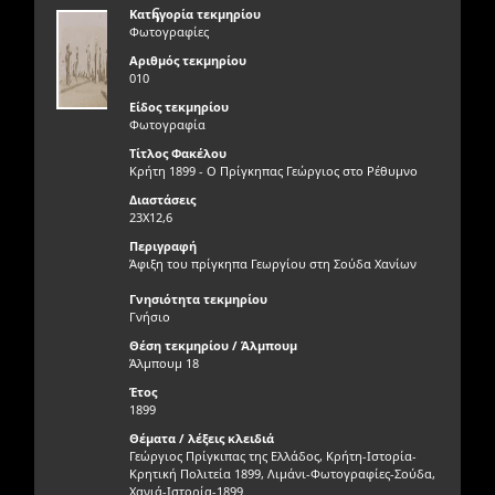
ς
Κατηγορία τεκμηρίου
Φωτογραφίες
Αριθμός τεκμηρίου
010
Είδος τεκμηρίου
Φωτογραφία
Τίτλος Φακέλου
Κρήτη 1899 - Ο Πρίγκηπας Γεώργιος στο Ρέθυμνο
Διαστάσεις
23Χ12,6
Περιγραφή
Άφιξη του πρίγκηπα Γεωργίου στη Σούδα Χανίων
Γνησιότητα τεκμηρίου
Γνήσιο
Θέση τεκμηρίου / Άλμπουμ
Άλμπουμ 18
Έτος
1899
Θέματα / λέξεις κλειδιά
Γεώργιος Πρίγκιπας της Ελλάδος, Κρήτη-Ιστορία-
Κρητική Πολιτεία 1899, Λιμάνι-Φωτογραφίες-Σούδα,
Χανιά-Ιστορία-1899