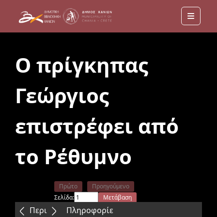
Menu
Ο πρίγκηπας
Γεώργιος
επιστρέφει από
το Ρέθυμνο
Πρώτο
Προηγούμενο
Σελίδα:
Μετάβαση
Επόμενο
Τελευταίο
Περιεχόμενα
Πληροφορίε