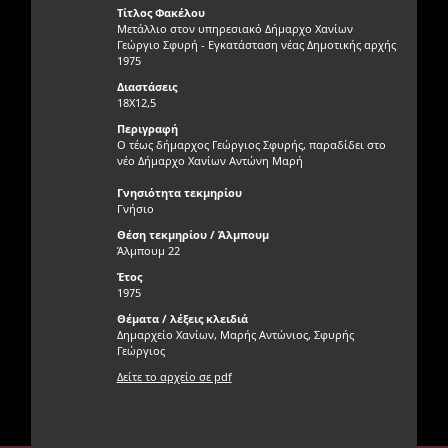
Τίτλος Φακέλου
Μετάλλιο στον υπηρεσιακό Δήμαρχο Χανίων
Γεώργιο Σφυρή - Εγκατάσταση νέας Δημοτικής αρχής
1975
Διαστάσεις
18Χ12,5
Περιγραφή
Ο τέως δήμαρχος Γεώργιος Σφυρής, παραδίδει στο
νέο Δήμαρχο Χανίων Αντώνη Μαρή
Γνησιότητα τεκμηρίου
Γνήσιο
Θέση τεκμηρίου / Άλμπουμ
Άλμπουμ 22
Έτος
1975
Θέματα / λέξεις κλειδιά
Δημαρχείο Χανίων, Μαρής Αντώνιος, Σφυρής
Γεώργιος
Δείτε το αρχείο σε pdf