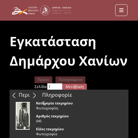
Menu
Εγκατάσταση
Δημάρχου Χανίων
Πρώτο
Προηγούμενο
Σελίδα:
Μετάβαση
Επόμενο
Τελευταίο
Περιεχόμενα
Πληροφορίε
ς
Κατηγορία τεκμηρίου
Φωτογραφίες
Αριθμός τεκμηρίου
045
Είδος τεκμηρίου
Φωτογραφία