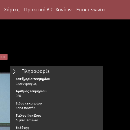
Χάρτες
Πρακτικά Δ.Σ. Χανίων
Επικοινωνία
αίο
Πληροφορίε
ς
Κατηγορία τεκμηρίου
Φωτογραφίες
Αριθμός τεκμηρίου
020
Είδος τεκμηρίου
Καρτ ποστάλ
Τίτλος Φακέλου
Λιμάνι Χανίων
Εκδότης