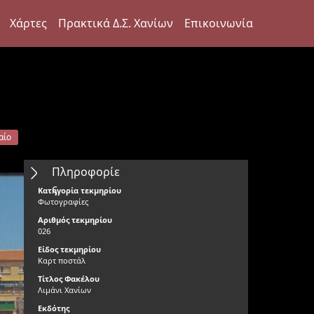
Χάρτες
Πρακτικά Δ.Σ. Χανίων
Επικοινωνία
αίο
Πληροφορίε
ς
Κατηγορία τεκμηρίου
Φωτογραφίες
Αριθμός τεκμηρίου
026
Είδος τεκμηρίου
Καρτ ποστάλ
Τίτλος Φακέλου
Λιμάνι Χανίων
Εκδότης