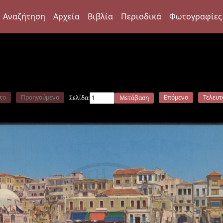
Αναζήτηση
Αρχεία
Βιβλία
Περιοδικά
Φωτογραφίες
το
Προηγούμενο
Επόμενο
Τελευτ
Σελίδα:
Μετάβαση