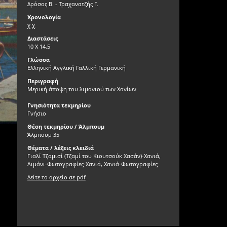
Δρόσος Β. - Τραχανατζής Γ.
Χρονολογία
χ.χ.
Διαστάσεις
10 Χ 14,5
Γλώσσα
Ελληνική Αγγλική Γαλλική Γερμανική
Περιγραφή
Μερική άποψη του λιμανιού των Χανίων
Γνησιότητα τεκμηρίου
Γνήσιο
Θέση τεκμηρίου / Άλμπουμ
Άλμπουμ 35
Θέματα / λέξεις κλειδιά
Γιαλί Τζαμισί (Τζαμί του Κιουτσούκ Χασάν)-Χανιά,
Λιμάνι-Φωτογραφίες-Χανιά, Χανιά-Φωτογραφίες
Δείτε το αρχείο σε pdf