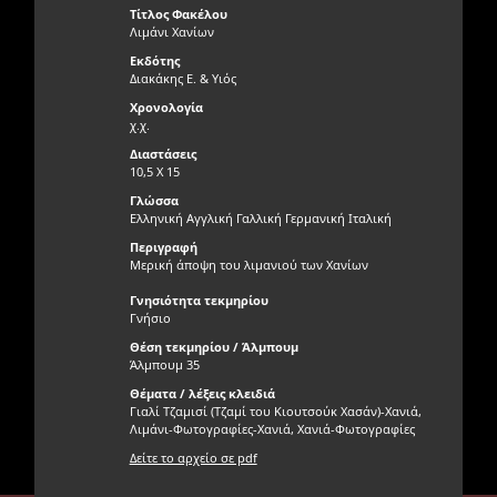
Τίτλος Φακέλου
Λιμάνι Χανίων
Εκδότης
Διακάκης Ε. & Υιός
Χρονολογία
χ.χ.
Διαστάσεις
10,5 Χ 15
Γλώσσα
Ελληνική Αγγλική Γαλλική Γερμανική Ιταλική
Περιγραφή
Μερική άποψη του λιμανιού των Χανίων
Γνησιότητα τεκμηρίου
Γνήσιο
Θέση τεκμηρίου / Άλμπουμ
Άλμπουμ 35
Θέματα / λέξεις κλειδιά
Γιαλί Τζαμισί (Τζαμί του Κιουτσούκ Χασάν)-Χανιά,
Λιμάνι-Φωτογραφίες-Χανιά, Χανιά-Φωτογραφίες
Δείτε το αρχείο σε pdf