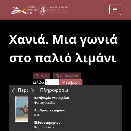
Menu
Χανιά. Μια γωνιά
στο παλιό λιμάνι
Πρώτο
Προηγούμενο
Σελίδα:
Μετάβαση
Επόμενο
Τελευταίο
Περιεχόμενα
Πληροφορίε
ς
Κατηγορία τεκμηρίου
Φωτογραφίες
Αριθμός τεκμηρίου
034
Είδος τεκμηρίου
Καρτ ποστάλ