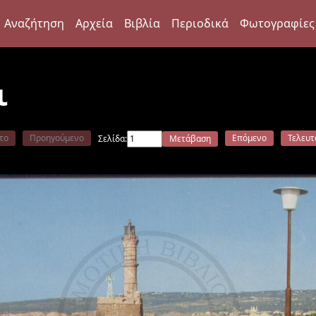
Αναζήτηση
Αρχεία
Βιβλία
Περιοδικά
Φωτογραφίες
ι
το
Προηγούμενο
Επόμενο
Τελευτ
Σελίδα:
Μετάβαση