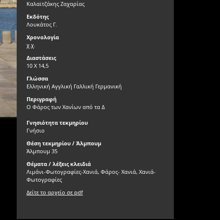
Καλαϊτζάκης Ζαχαρίας
Εκδότης
Λουκάτος Γ.
Χρονολογία
χ.χ.
Διαστάσεις
10 Χ 14,5
Γλώσσα
Ελληνική Αγγλική Γαλλική Γερμανική
Περιγραφή
Ο Φάρος των Χανίων από τα Δ
Γνησιότητα τεκμηρίου
Γνήσιο
Θέση τεκμηρίου / Άλμπουμ
Άλμπουμ 35
Θέματα / λέξεις κλειδιά
Λιμάνι-Φωτογραφίες-Χανιά, Φάρος- Χανιά, Χανιά-
Φωτογραφίες
Δείτε το αρχείο σε pdf