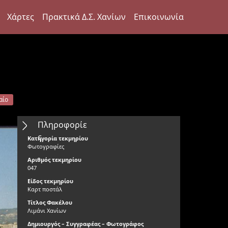
Χάρτες
Πρακτικά Δ.Σ. Χανίων
Επικοινωνία
αίο
Πληροφορίε
ς
Κατηγορία τεκμηρίου
Φωτογραφίες
Αριθμός τεκμηρίου
047
Είδος τεκμηρίου
Καρτ ποστάλ
Τίτλος Φακέλου
Λιμάνι Χανίων
Δημιουργός – Συγγραφέας – Φωτογράφος