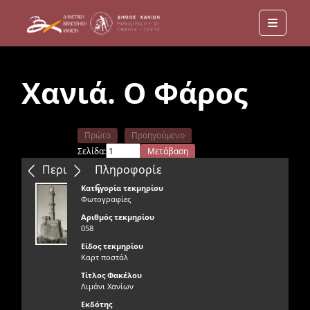
Menu
Χανιά. Ο Φάρος
Πρώτο
Προηγούμενο
Σελίδα:
Μετάβαση
Επόμενο
Τελευταίο
Περιεχόμενα
Πληροφορίε
ς
Κατηγορία τεκμηρίου
Φωτογραφίες
Αριθμός τεκμηρίου
058
Είδος τεκμηρίου
Καρτ ποστάλ
Τίτλος Φακέλου
Λιμάνι Χανίων
Εκδότης