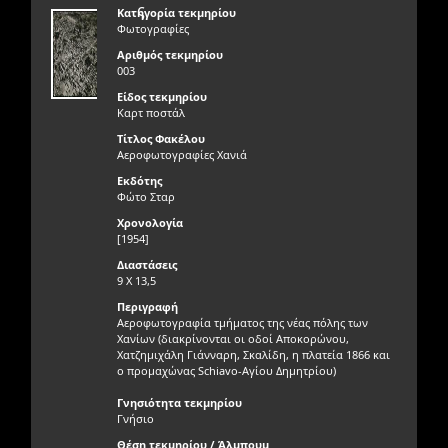
ς
Κατηγορία τεκμηρίου
Φωτογραφίες
Αριθμός τεκμηρίου
003
Είδος τεκμηρίου
Καρτ ποστάλ
Τίτλος Φακέλου
Αεροφωτογραφίες Χανιά
Εκδότης
Φώτο Σταρ
Χρονολογία
[1954]
Διαστάσεις
9 Χ 13,5
Περιγραφή
Αεροφωτογραφία τμήματος της νέας πόλης των
Χανίων (διακρίνονται οι οδοί Αποκορώνου,
Χατζημιχάλη Γιάνναρη, Σκαλίδη, η πλατεία 1866 και
ο προμαχώνας Schiavo-Αγίου Δημητρίου)
Γνησιότητα τεκμηρίου
Γνήσιο
Θέση τεκμηρίου / Άλμπουμ