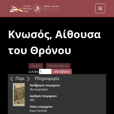
Menu
Κνωσός, Αίθουσα
του Θρόνου
Πρώτο
Προηγούμενο
Σελίδα:
Μετάβαση
Επόμενο
Τελευταίο
Περιεχόμενα
Πληροφορίε
ς
Κατηγορία τεκμηρίου
Φωτογραφίες
Αριθμός τεκμηρίου
069
Είδος τεκμηρίου
Καρτ ποστάλ