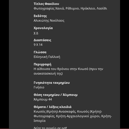
Τίτλος Φακέλου
Φωτογραφίες Χανιά, Ρέθυμνο, Ηράκλειο, Λασίθι
Εκδότης
Αλικιώτης Νικόλαος
Χρονολογία
χ.χ.
Διαστάσεις
9 Χ 14
Γλώσσα
Ελληνική Γαλλική
Περιγραφή
Η αίθουσα του θρόνου στην Κνωσό (πριν την
ανακατασκευή της)
Γνησιότητα τεκμηρίου
Γνήσιο
Θέση τεκμηρίου / Άλμπουμ
Άλμπουμ 44
Θέματα / λέξεις κλειδιά
Κνωσός (Κρήτη)-Ανασκαφές, Κνωσός (Κρήτη)-
Φωτογραφίες, Κρήτη-Αρχαιολογικοί χώροι, Κρήτη-
Ιστορία
Δείτε το αρχείο σε pdf