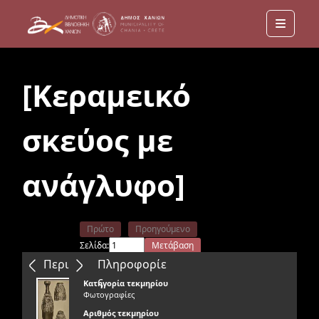
Menu
[Κεραμεικό
σκεύος με
ανάγλυφο]
Πρώτο
Προηγούμενο
Σελίδα:
Μετάβαση
Επόμενο
Τελευταίο
Περιεχόμενα
Πληροφορίε
ς
Κατηγορία τεκμηρίου
Φωτογραφίες
Αριθμός τεκμηρίου