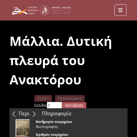
Menu
Μάλλια. Δυτική
πλευρά του
Ανακτόρου
Πρώτο
Προηγούμενο
Σελίδα:
Μετάβαση
Επόμενο
Τελευταίο
Περιεχόμενα
Πληροφορίε
ς
Κατηγορία τεκμηρίου
Φωτογραφίες
Αριθμός τεκμηρίου