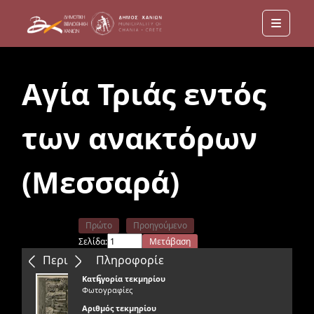
Menu
Αγία Τριάς εντός
των ανακτόρων
(Μεσσαρά)
Πρώτο
Προηγούμενο
Σελίδα:
Μετάβαση
Επόμενο
Τελευταίο
Περιεχόμενα
Πληροφορίε
ς
Κατηγορία τεκμηρίου
Φωτογραφίες
Αριθμός τεκμηρίου