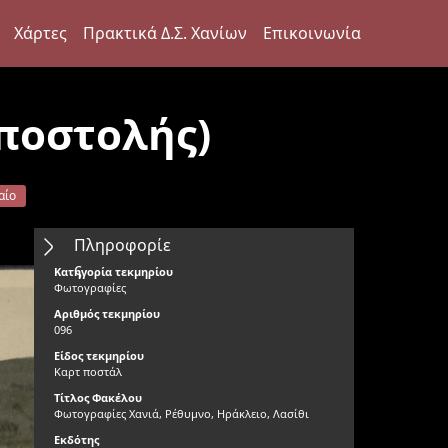
Χάρτες
Πρακτικά Δ.Σ. Χανίων
Επικοινωνία
Αποστολής)
αίο
Πληροφορίε
ς
Κατηγορία τεκμηρίου
Φωτογραφίες
Αριθμός τεκμηρίου
096
Είδος τεκμηρίου
Καρτ ποστάλ
Τίτλος Φακέλου
Φωτογραφίες Χανιά, Ρέθυμνο, Ηράκλειο, Λασίθι
Εκδότης