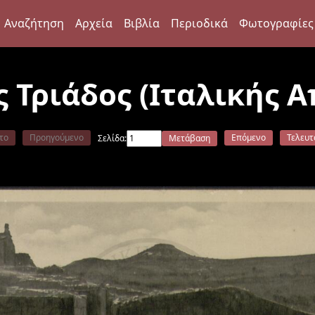
Αναζήτηση
Αρχεία
Βιβλία
Περιοδικά
Φωτογραφίες
 Τριάδος (Ιταλικής 
το
Προηγούμενο
Επόμενο
Τελευτ
Σελίδα:
Μετάβαση