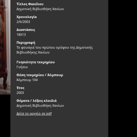
Τίτλος Φακέλου
Δημοτική Βιβλιοθήκη Χανίων
Χρονολογία
2/6/2003
Διαστάσεις
18X13
Περιγραφή
Το φουαγιέ του πρώτου ορόφου της Δημοτικής
Βιβλιοθήκης Χανίων
Γνησιότητα τεκμηρίου
Γνήσιο
Θέση τεκμηρίου / Άλμπουμ
Άλμπουμ 104
Έτος
2003
Θέματα / λέξεις κλειδιά
Δημοτική Βιβλιοθήκη Χανίων
Δείτε το αρχείο σε pdf