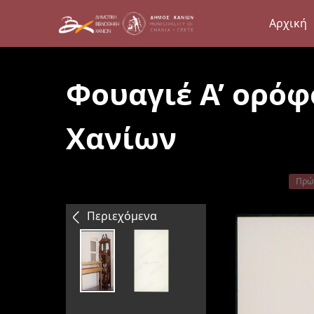
Αρχική
Φουαγιέ Α’ ορόφ
Χανίων
Πρώ
Περιεχόμενα