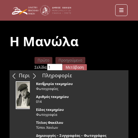
Menu
Η Μανώλα
Πρώτο
Προηγούμενο
Σελίδα:
Μετάβαση
Επόμενο
Τελευταίο
Περιεχόμενα
Πληροφορίε
ς
Κατηγορία τεκμηρίου
Φωτογραφίες
Αριθμός τεκμηρίου
014
Είδος τεκμηρίου
Φωτογραφία
Τίτλος Φακέλου
Τύποι Χανίων
Δημιουργός – Συγγραφέας – Φωτογράφος