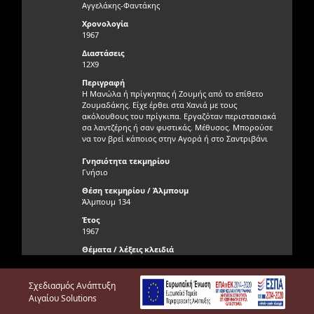
Αγγελάκης-Φαντάκης
Χρονολογία
1967
Διαστάσεις
12X9
Περιγραφή
Η Μανώλα ή πρίγκηπας ή Ζουμής από το επίθετο
Ζουμαδάκης. Είχε έρθει στα Χανιά με τους
ακόλουθους του πρίγκιπα. Εργαζόταν περιστασιακά
σα λαντζέρης ή σαν φυστικάς. Μέθυσος. Μπορούσε
να τον βρεί κάποιος στην Αγορά ή στο Σαντριβάνι
Γνησιότητα τεκμηρίου
Γνήσιο
Θέση τεκμηρίου / Άλμπουμ
Άλμπουμ 134
Έτος
1967
Θέματα / λέξεις κλειδιά
Ζουμαδάκης Μανώλης, Μανώλας, Χανιώτικες
φυσιογνωμίες
Σχεδιασμός Ανάπτυξη
Δείτε το αρχείο σε pdf
Αιγαίου Solutions