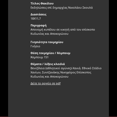
Τίτλος Φακέλου
Εκδηλώσεις επί δημαρχίας Νικολάου Σκουλά
Διαστάσεις
18X11,7
Περιγραφή
Απονομή κυπέλου σε νικητή από τον επίσκοπο
Κυδωνίας και Αποκορώνου
Γνησιότητα τεκμηρίου
Γνήσιο
Θέση τεκμηρίου / Άλμπουμ
Άλμπουμ 151
Θέματα / λέξεις κλειδιά
Βενιζέλεια (αθλητικοί αγώνες)-Χανιά, Εθνικό Στάδιο
Χανίων, Συντζανάκης Νικηφόρος Επίσκοπος
Κυδωνίας και Αποκορώνου
Δείτε το αρχείο σε pdf