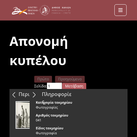
Menu
Απονομή
κυπέλου
Πρώτο
Προηγούμενο
Σελίδα:
Μετάβαση
Επόμενο
Τελευταίο
Περιεχόμενα
Πληροφορίε
ς
Κατηγορία τεκμηρίου
Φωτογραφίες
Αριθμός τεκμηρίου
041
Είδος τεκμηρίου
Φωτογραφία