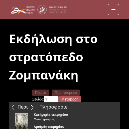
Menu
Εκδήλωση στο
στρατόπεδο
Ζομπανάκη
Πρώτο
Προηγούμενο
Σελίδα:
Μετάβαση
Επόμενο
Τελευταίο
Περιεχόμενα
Πληροφορίε
ς
Κατηγορία τεκμηρίου
Φωτογραφίες
Αριθμός τεκμηρίου