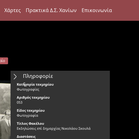
Χάρτες
Πρακτικά Δ.Σ. Χανίων
Επικοινωνία
αίο
Πληροφορίε
ς
Κατηγορία τεκμηρίου
Φωτογραφίες
Αριθμός τεκμηρίου
053
Είδος τεκμηρίου
Φωτογραφία
Τίτλος Φακέλου
Εκδηλώσεις επί δημαρχίας Νικολάου Σκουλά
Διαστάσεις