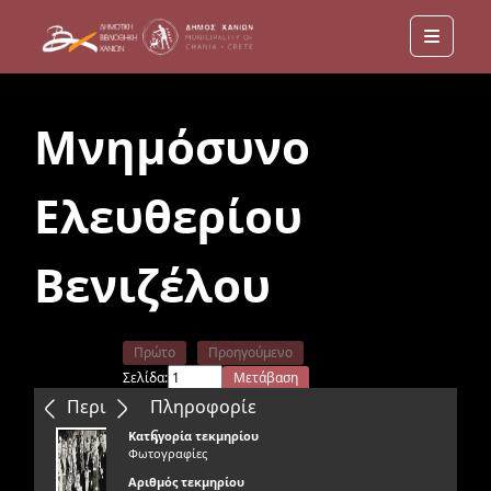
Menu
Μνημόσυνο
Ελευθερίου
Βενιζέλου
Πρώτο
Προηγούμενο
Σελίδα:
Μετάβαση
Επόμενο
Τελευταίο
Περιεχόμενα
Πληροφορίε
ς
Κατηγορία τεκμηρίου
Φωτογραφίες
Αριθμός τεκμηρίου