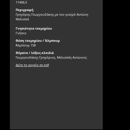
114Χ6,5
Περιγραφή
Γρηγόρης Γεωργουδάκης με τον γιατρό Αντώνη
Μελισσά
Γνησιότητα τεκμηρίου
Γνήσιο
Θέση τεκμηρίου / Άλμπουμ
Άλμπουμ 158
Θέματα / λέξεις κλειδιά
Γεωργουδάκης Γρηγόριος, Μελισσάς Αντώνιος
Δείτε το αρχείο σε pdf