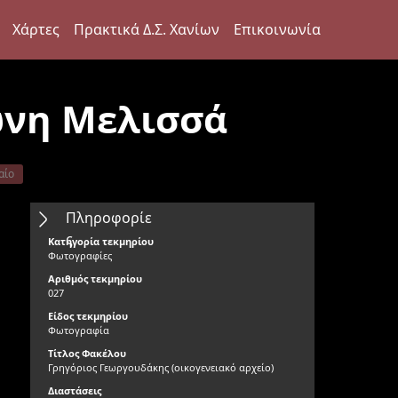
Χάρτες
Πρακτικά Δ.Σ. Χανίων
Επικοινωνία
ώνη Μελισσά
αίο
Πληροφορίε
ς
Κατηγορία τεκμηρίου
Φωτογραφίες
Αριθμός τεκμηρίου
027
Είδος τεκμηρίου
Φωτογραφία
Τίτλος Φακέλου
Γρηγόριος Γεωργουδάκης (οικογενειακό αρχείο)
Διαστάσεις