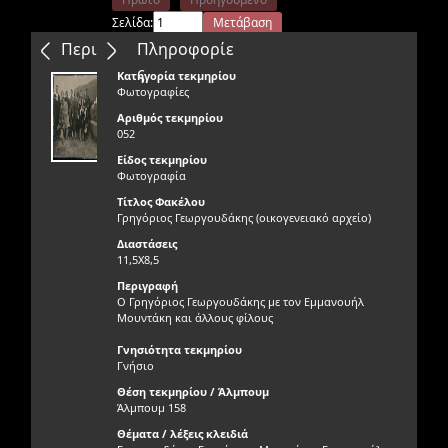
Σελίδα:
Μετάβαση
Επόμενο
Τελευταίο
Περιεχόμενα
Πληροφορίε
ς
Κατηγορία τεκμηρίου
Φωτογραφίες
Αριθμός τεκμηρίου
052
Είδος τεκμηρίου
Φωτογραφία
Τίτλος Φακέλου
Γρηγόριος Γεωργουδάκης (οικογενειακό αρχείο)
Διαστάσεις
11,5Χ8,5
Περιγραφή
Ο Γρηγόριος Γεωργουδάκης με τον Εμμανουήλ
Μουντάκη και άλλους φίλους
Γνησιότητα τεκμηρίου
Γνήσιο
Θέση τεκμηρίου / Άλμπουμ
Άλμπουμ 158
Θέματα / λέξεις κλειδιά