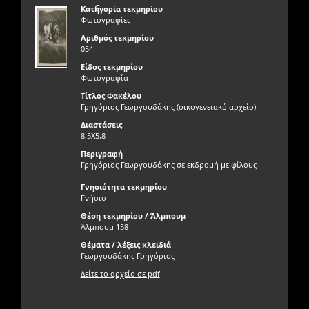
ς
Κατηγορία τεκμηρίου
Φωτογραφίες
Αριθμός τεκμηρίου
054
Είδος τεκμηρίου
Φωτογραφία
Τίτλος Φακέλου
Γρηγόριος Γεωργουδάκης (οικογενειακό αρχείο)
Διαστάσεις
8,5Χ5,8
Περιγραφή
Γρηγόριος Γεωργουδάκης σε εκδρομή με φίλους
Γνησιότητα τεκμηρίου
Γνήσιο
Θέση τεκμηρίου / Άλμπουμ
Άλμπουμ 158
Θέματα / λέξεις κλειδιά
Γεωργουδάκης Γρηγόριος
Δείτε το αρχείο σε pdf