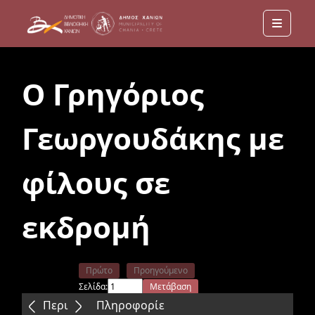
Menu
Ο Γρηγόριος
Γεωργουδάκης με
φίλους σε
εκδρομή
Πρώτο
Προηγούμενο
Σελίδα:
Μετάβαση
Επόμενο
Τελευταίο
Περιεχόμενα
Πληροφορίε