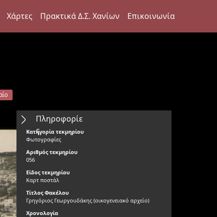
Χάρτες
Πρακτικά Δ.Σ. Χανίων
Επικοινωνία
αίο
Πληροφορίε
ς
Κατηγορία τεκμηρίου
Φωτογραφίες
Αριθμός τεκμηρίου
056
Είδος τεκμηρίου
Καρτ ποστάλ
Τίτλος Φακέλου
Γρηγόριος Γεωργουδάκης (οικογενειακό αρχείο)
Χρονολογία