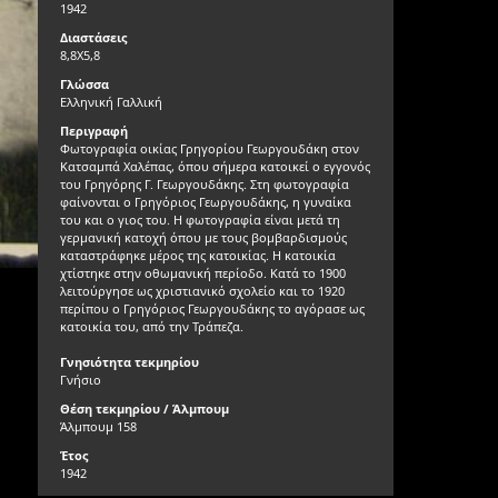
1942
Διαστάσεις
8,8Χ5,8
Γλώσσα
Ελληνική Γαλλική
Περιγραφή
Φωτογραφία οικίας Γρηγορίου Γεωργουδάκη στον
Κατσαμπά Χαλέπας, όπου σήμερα κατοικεί ο εγγονός
του Γρηγόρης Γ. Γεωργουδάκης. Στη φωτογραφία
φαίνονται ο Γρηγόριος Γεωργουδάκης, η γυναίκα
του και ο γιος του. Η φωτογραφία είναι μετά τη
γερμανική κατοχή όπου με τους βομβαρδισμούς
καταστράφηκε μέρος της κατοικίας. Η κατοικία
χτίστηκε στην οθωμανική περίοδο. Κατά το 1900
λειτούργησε ως χριστιανικό σχολείο και το 1920
περίπου ο Γρηγόριος Γεωργουδάκης το αγόρασε ως
κατοικία του, από την Τράπεζα.
Γνησιότητα τεκμηρίου
Γνήσιο
Θέση τεκμηρίου / Άλμπουμ
Άλμπουμ 158
Έτος
1942