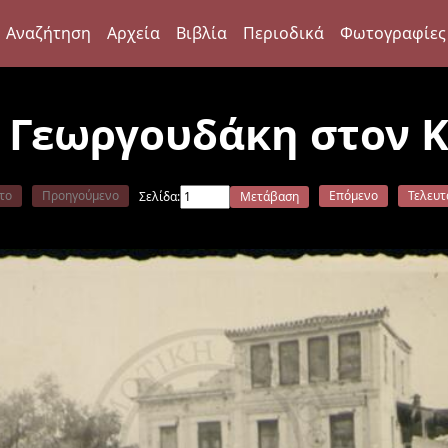
Αναζήτηση
Αρχεία
Βιβλία
Περιοδικά
Φωτογραφίες
υ Γεωργουδάκη στον 
το
Προηγούμενο
Επόμενο
Τελευτ
Σελίδα:
Μετάβαση