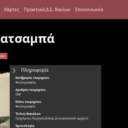
Χάρτες
Πρακτικά Δ.Σ. Χανίων
Επικοινωνία
Κατσαμπά
αίο
Πληροφορίε
ς
Κατηγορία τεκμηρίου
Φωτογραφίες
Αριθμός τεκμηρίου
058
Είδος τεκμηρίου
Φωτογραφία
Τίτλος Φακέλου
Γρηγόριος Γεωργουδάκης (οικογενειακό αρχείο)
Χρονολογία