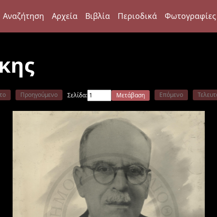
Αναζήτηση
Αρχεία
Βιβλία
Περιοδικά
Φωτογραφίες
κης
το
Προηγούμενο
Επόμενο
Τελευτ
Σελίδα:
Μετάβαση