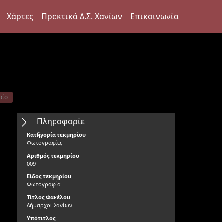
Χάρτες
Πρακτικά Δ.Σ. Χανίων
Επικοινωνία
αίο
Πληροφορίε
ς
Κατηγορία τεκμηρίου
Φωτογραφίες
Αριθμός τεκμηρίου
009
Είδος τεκμηρίου
Φωτογραφία
Τίτλος Φακέλου
Δήμαρχοι Χανίων
Υπότιτλος