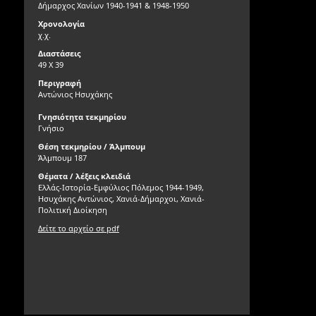
Δήμαρχος Χανίων 1940-1941 & 1948-1950
Χρονολογία
χ.χ.
Διαστάσεις
49 Χ 39
Περιγραφή
Αντώνιος Ησυχάκης
Γνησιότητα τεκμηρίου
Γνήσιο
Θέση τεκμηρίου / Άλμπουμ
Άλμπουμ 187
Θέματα / λέξεις κλειδιά
Ελλάς-Ιστορία-Εμφύλιος Πόλεμος 1944-1949,
Ησυχάκης Αντώνιος, Χανιά-Δήμαρχοι, Χανιά-
Πολιτική Διοίκηση
Δείτε το αρχείο σε pdf