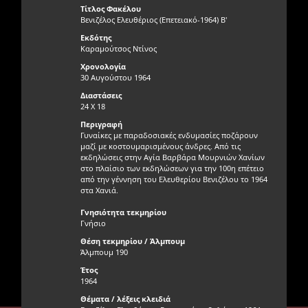
Τίτλος Φακέλου
Βενιζέλος Ελευθέριος (Επετειακό-1964) Β'
Εκδότης
Καραμούτσος Ντίνος
Χρονολογία
30 Αυγούστου 1964
Διαστάσεις
24 Χ 18
Περιγραφή
Γυναίκες με παραδοσιακές ενδυμασίες ποζάρουν
μαζί με κοστουμαρισμένους άνδρες. Από τις
εκδηλώσεις στην Αγία Βαρβάρα Μουρνιών Χανίων
στο πλαίσιο των εκδηλώσεων για την 100η επέτειο
από την γέννηση του Ελευθερίου Βενιζέλου το 1964
στα Χανιά.
Γνησιότητα τεκμηρίου
Γνήσιο
Θέση τεκμηρίου / Άλμπουμ
Άλμπουμ 190
Έτος
1964
Θέματα / λέξεις κλειδιά