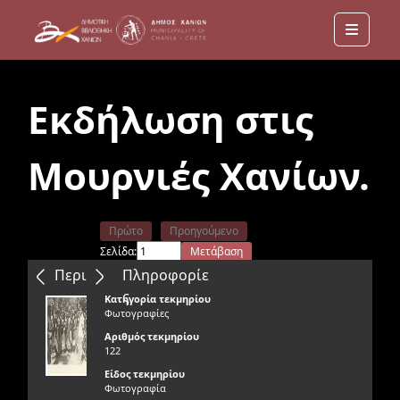
Menu
Εκδήλωση στις
Μουρνιές Χανίων.
Πρώτο
Προηγούμενο
Σελίδα:
Μετάβαση
Επόμενο
Τελευταίο
Περιεχόμενα
Πληροφορίε
ς
Κατηγορία τεκμηρίου
Φωτογραφίες
Αριθμός τεκμηρίου
122
Είδος τεκμηρίου
Φωτογραφία