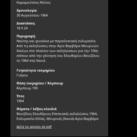
Καραμούτσος Ντίνος
Χρονολογία
30 Αυγούστου 1964
Διαστάσεις
18 Χ 24
Περιγραφή
Ναύτης και φυναίκα με παραδοσιακή ενδυμασία.
Από τις εκδηλώσεις στην Αγία Βαρβάρα Μουρνιών
Χανίων στο πλαίσιο των εκδηλώσεων για την 100η
επέτειο από την γέννηση του Ελευθερίου Βενιζέλου
το 1964 στα Χανιά.
Γνησιότητα τεκμηρίου
Γνήσιο
Θέση τεκμηρίου / Άλμπουμ
Άλμπουμ 190
Έτος
1964
Θέματα / λέξεις κλειδιά
Βενιζέλος Ελευθέριος-Επετειακές εκδηλώσεις 1964,
Ενδυμασία-Ελλάς, Μουρνιές (Χανιά)-Αγία Βαρβάρα
Δείτε το αρχείο σε pdf