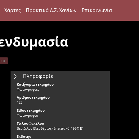
Χάρτες
Πρακτικά Δ.Σ. Χανίων
Επικοινωνία
 ενδυμασία
αίο
Πληροφορίε
ς
Κατηγορία τεκμηρίου
Φωτογραφίες
Αριθμός τεκμηρίου
123
Είδος τεκμηρίου
Φωτογραφία
Τίτλος Φακέλου
Βενιζέλος Ελευθέριος (Επετειακό-1964) Β'
Εκδότης