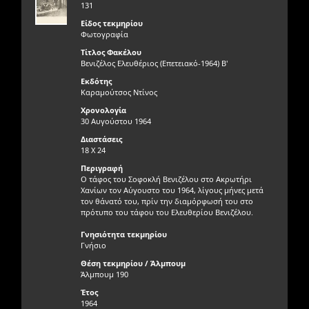
131
Είδος τεκμηρίου
Φωτογραφία
Τίτλος Φακέλου
Βενιζέλος Ελευθέριος (Επετειακό-1964) Β'
Εκδότης
Καραμούτσος Ντίνος
Χρονολογία
30 Αυγούστου 1964
Διαστάσεις
18 Χ 24
Περιγραφή
Ο τάφος του Σοφοκλή Βενιζέλου στο Ακρωτήρι
Χανίων τον Αύγουστο του 1964, λίγους μήνες μετά
τον θάνατό του, πρίν την διαμόρφωσή του στο
πρότυπο του τάφου του Ελευθερίου Βενιζέλου.
Γνησιότητα τεκμηρίου
Γνήσιο
Θέση τεκμηρίου / Άλμπουμ
Άλμπουμ 190
Έτος
1964