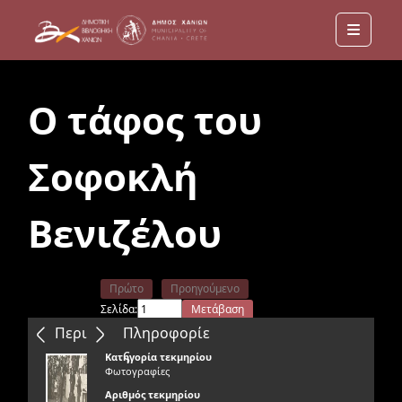
Menu
Ο τάφος του
Σοφοκλή
Βενιζέλου
Πρώτο
Προηγούμενο
Σελίδα:
Μετάβαση
Επόμενο
Τελευταίο
Περιεχόμενα
Πληροφορίε
ς
Κατηγορία τεκμηρίου
Φωτογραφίες
Αριθμός τεκμηρίου