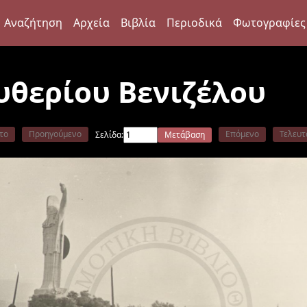
Αναζήτηση
Αρχεία
Βιβλία
Περιοδικά
Φωτογραφίες
υθερίου Βενιζέλου
το
Προηγούμενο
Επόμενο
Τελευτ
Σελίδα:
Μετάβαση