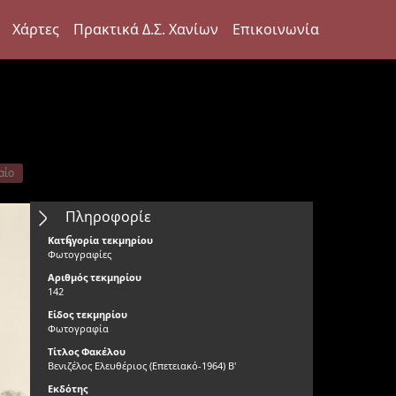
Χάρτες
Πρακτικά Δ.Σ. Χανίων
Επικοινωνία
αίο
Πληροφορίε
ς
Κατηγορία τεκμηρίου
Φωτογραφίες
Αριθμός τεκμηρίου
142
Είδος τεκμηρίου
Φωτογραφία
Τίτλος Φακέλου
Βενιζέλος Ελευθέριος (Επετειακό-1964) Β'
Εκδότης