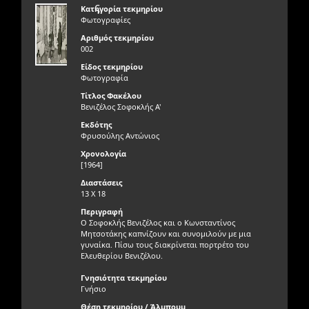
ς
Κατηγορία τεκμηρίου
Φωτογραφίες
Αριθμός τεκμηρίου
002
Είδος τεκμηρίου
Φωτογραφία
Τίτλος Φακέλου
Βενιζέλος Σοφοκλής Α'
Εκδότης
Φρυσούλης Αντώνιος
Χρονολογία
[1964]
Διαστάσεις
13 Χ 18
Περιγραφή
Ο Σοφοκλής Βενιζέλος και ο Κωνσταντίνος
Μητσοτάκης καπνίζουν και συνομιλούν με μια
γυναίκα. Πίσω τους διακρίνεται πορτρέτο του
Ελευθερίου Βενιζέλου.
Γνησιότητα τεκμηρίου
Γνήσιο
Θέση τεκμηρίου / Άλμπουμ