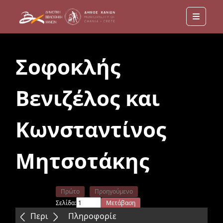
Menu
Σοφοκλής
Βενιζέλος και
Κωνσταντίνος
Μητσοτάκης
Πρώτο
Προηγούμενο
Σελίδα:
Μετάβαση
Επόμενο
Τελευταίο
Περιεχόμενα
Πληροφορίε