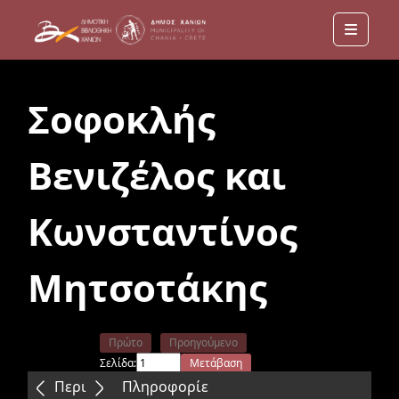
Menu
Σοφοκλής
Βενιζέλος και
Κωνσταντίνος
Μητσοτάκης
Πρώτο
Προηγούμενο
Σελίδα:
Μετάβαση
Επόμενο
Τελευταίο
Περιεχόμενα
Πληροφορίε