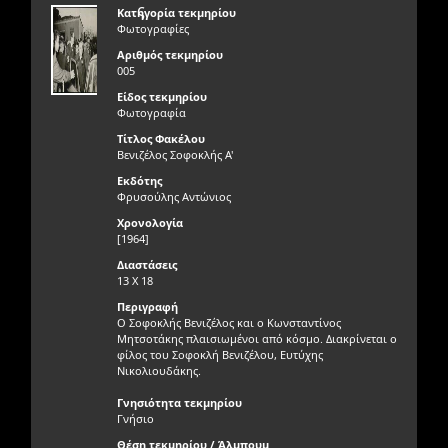
ς
Κατηγορία τεκμηρίου
Φωτογραφίες
Αριθμός τεκμηρίου
005
Είδος τεκμηρίου
Φωτογραφία
Τίτλος Φακέλου
Βενιζέλος Σοφοκλής Α'
Εκδότης
Φρυσούλης Αντώνιος
Χρονολογία
[1964]
Διαστάσεις
13 Χ 18
Περιγραφή
Ο Σοφοκλής Βενιζέλος και ο Κωνσταντίνος
Μητσοτάκης πλαισιωμένοι από κόσμο. Διακρίνεται ο
φίλος του Σοφοκλή Βενιζέλου, Ευτύχης
Νικολιουδάκης.
Γνησιότητα τεκμηρίου
Γνήσιο
Θέση τεκμηρίου / Άλμπουμ