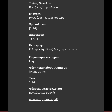
Τίτλος Φακέλου
Βενιζέλος Σοφοκλής Α'
Εκδότης
Ηνωμένοι Φωτορεπόρτερς
Χρονολογία
[1964]
Διαστάσεις
13 Χ 18
Περιγραφή
Ο Σοφοκλής Βενιζέλος χαιρετάει ιερέα.
Γνησιότητα τεκμηρίου
Γνήσιο
Θέση τεκμηρίου / Άλμπουμ
Άλμπουμ 191
Έτος
1964
Θέματα / λέξεις κλειδιά
Βενιζέλος Σοφοκλής
Δείτε το αρχείο σε pdf