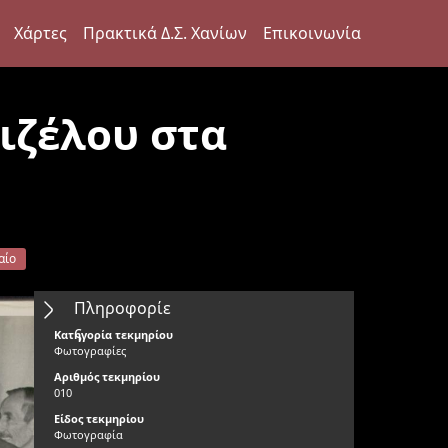
Χάρτες
Πρακτικά Δ.Σ. Χανίων
Επικοινωνία
ιζέλου στα
αίο
Πληροφορίε
ς
Κατηγορία τεκμηρίου
Φωτογραφίες
Αριθμός τεκμηρίου
010
Είδος τεκμηρίου
Φωτογραφία