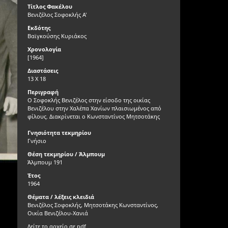
Τίτλος Φακέλου
Βενιζέλος Σοφοκλής Α'
Εκδότης
Βαϊγκούσης Κυριάκος
Χρονολογία
[1964]
Διαστάσεις
13 Χ 18
Περιγραφή
Ο Σοφοκλής Βενιζέλος στην είσοδο της οικίας
Βενιζέλου στην Χαλέπα Χανίων πλαισιωμένος από
φίλους. Διακρίνεται ο Κωνσταντίνος Μητσοτάκης
Γνησιότητα τεκμηρίου
Γνήσιο
Θέση τεκμηρίου / Άλμπουμ
Άλμπουμ 191
Έτος
1964
Θέματα / λέξεις κλειδιά
Βενιζέλος Σοφοκλής, Μητσοτάκης Κωνσταντίνος,
Οικία Βενιζέλου-Χανιά
Δείτε το αρχείο σε pdf