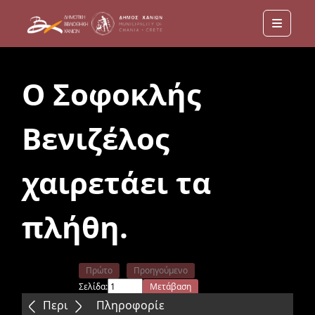
Menu
Ο Σοφοκλής
Βενιζέλος
χαιρετάει τα
πλήθη.
Πρώτο
Προηγούμενο
Σελίδα:
Μετάβαση
Επόμενο
Τελευταίο
Περιεχόμενα
Πληροφορίε