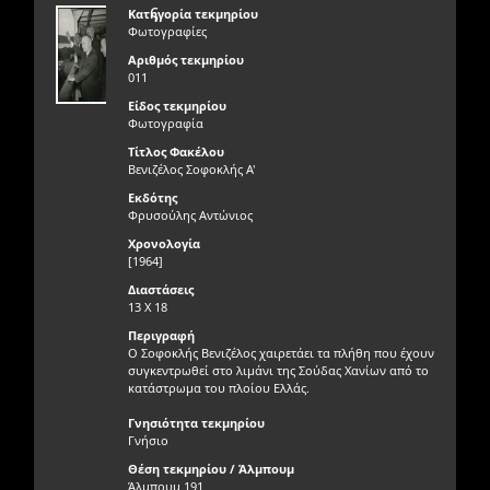
ς
Κατηγορία τεκμηρίου
Φωτογραφίες
Αριθμός τεκμηρίου
011
Είδος τεκμηρίου
Φωτογραφία
Τίτλος Φακέλου
Βενιζέλος Σοφοκλής Α'
Εκδότης
Φρυσούλης Αντώνιος
Χρονολογία
[1964]
Διαστάσεις
13 Χ 18
Περιγραφή
Ο Σοφοκλής Βενιζέλος χαιρετάει τα πλήθη που έχουν
συγκεντρωθεί στο λιμάνι της Σούδας Χανίων από το
κατάστρωμα του πλοίου Ελλάς.
Γνησιότητα τεκμηρίου
Γνήσιο
Θέση τεκμηρίου / Άλμπουμ
Άλμπουμ 191