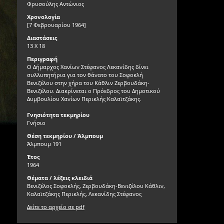
Φρυσούλης Αντώνιος
Χρονολογία
[7 Φεβρουαρίου 1964]
Διαστάσεις
13 Χ 18
Περιγραφή
Ο Δήμαρχος Χανίων Στέφανος Λεκανίδης δίνει
συλλυπητήρια για τον θάνατο του Σοφοκλή
Βενιζέλου στην χήρα του Κάθλιν Ζερβουδάκη-
Βενιζέλου. Διακρίνεται ο Πρόεδρος του Δημοτικού
Δυμβουλίου Χανίων Περικλής Καλαϊτζάκης.
Γνησιότητα τεκμηρίου
Γνήσιο
Θέση τεκμηρίου / Άλμπουμ
Άλμπουμ 191
Έτος
1964
Θέματα / λέξεις κλειδιά
Βενιζέλος Σοφοκλής, Ζερβουδάκη-Βενιζέλου Κάθλιν,
Καλαϊτζάκης Περικλής, Λεκανίδης Στέφανος
Δείτε το αρχείο σε pdf