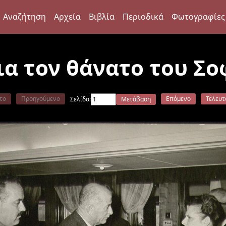
Αναζήτηση
Αρχεία
Βιβλία
Περιοδικά
Φωτογραφίες
α τον θάνατο του Σο
το
Προηγούμενο
Επόμενο
Τελευτ
Σελίδα:
Μετάβαση