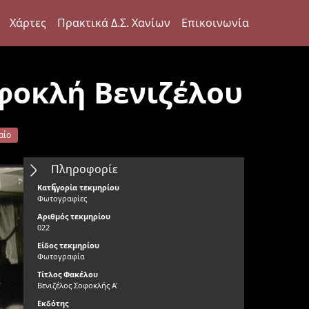
Χάρτες
Πρακτικά Δ.Σ. Χανίων
Επικοινωνία
φοκλή Βενιζέλου
αίο
Πληροφορίε
ς
Κατηγορία τεκμηρίου
Φωτογραφίες
Αριθμός τεκμηρίου
022
Είδος τεκμηρίου
Φωτογραφία
Τίτλος Φακέλου
Βενιζέλος Σοφοκλής Α'
Εκδότης