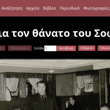
Αναζήτηση
Αρχεία
Βιβλία
Περιοδικά
Φωτογραφίες
α τον θάνατο του Σο
το
Προηγούμενο
Επόμενο
Τελευτ
Σελίδα:
Μετάβαση