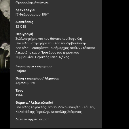
Φρυσούλης Αντώνιος
Χρονολογία
[7 Φεβρουαρίου 1964]
Διαστάσεις
13 Χ 18
Περιγραφή
Συλλυπητήρια για τον θάνατο του Σοφοκλή
Βενιζέλου στην χήρα του Κάθλιν Ζερβουδάκη-
Βενιζέλου. Διακρίνεται ο Δήμαρχος Χανίων Στέφανος
Λεκανίδης και ο Πρόεδρος του Δημοτικού
Συμβουλίου Περικλής Καλαϊτζάκης.
Γνησιότητα τεκμηρίου
Γνήσιο
Θέση τεκμηρίου / Άλμπουμ
Άλμπουμ 191
Έτος
1964
Θέματα / λέξεις κλειδιά
Βενιζέλος Σοφοκλής, Ζερβουδάκη-Βενιζέλου Κάθλιν,
Καλαϊτζάκης Περικλής, Λεκανίδης Στέφανος
Δείτε το αρχείο σε pdf