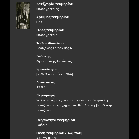
ς
Κατηγορία τεκμηρίου
Φωτογραφίες
Αριθμός τεκμηρίου
023
Είδος τεκμηρίου
Φωτογραφία
Τίτλος Φακέλου
Βενιζέλος Σοφοκλής Α'
Εκδότης
Φρυσούλης Αντώνιος
Χρονολογία
[7 Φεβρουαρίου 1964]
Διαστάσεις
13 Χ 18
Περιγραφή
Συλλυπητήρια για τον θάνατο του Σοφοκλή
Βενιζέλου στην χήρα του Κάθλιν Ζερβουδάκη-
Βενιζέλου.
Γνησιότητα τεκμηρίου
Γνήσιο
Θέση τεκμηρίου / Άλμπουμ
Άλμπουμ 191