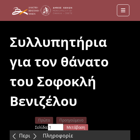
Menu
Συλλυπητήρια
για τον θάνατο
του Σοφοκλή
Βενιζέλου
Πρώτο
Προηγούμενο
Σελίδα:
Μετάβαση
Επόμενο
Τελευταίο
Περιεχόμενα
Πληροφορίε