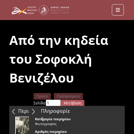
Menu
Από την κηδεία
του Σοφοκλή
Βενιζέλου
Πρώτο
Προηγούμενο
Σελίδα:
Μετάβαση
Επόμενο
Τελευταίο
Περιεχόμενα
Πληροφορίε
ς
Κατηγορία τεκμηρίου
Φωτογραφίες
Αριθμός τεκμηρίου