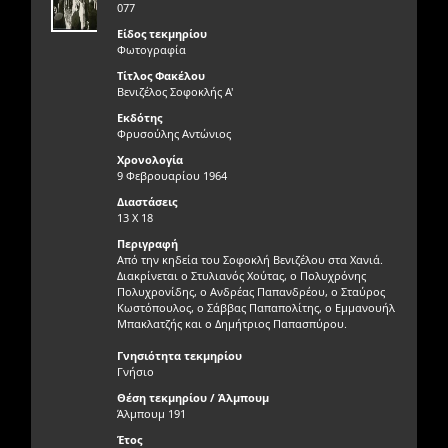
077
Είδος τεκμηρίου
Φωτογραφία
Τίτλος Φακέλου
Βενιζέλος Σοφοκλής Α'
Εκδότης
Φρυσούλης Αντώνιος
Χρονολογία
9 Φεβρουαρίου 1964
Διαστάσεις
13 Χ 18
Περιγραφή
Από την κηδεία του Σοφοκλή Βενιζέλου στα Χανιά.
Διακρίνεται ο Στυλιανός Χούτας, ο Πολυχρόνης
Πολυχρονίδης, ο Ανδρέας Παπανδρέου, ο Σταύρος
Κωστόπουλος, ο Σάββας Παπαπολίτης, ο Εμμανουήλ
Μπακλατζής και ο Δημήτριος Παπασπύρου.
Γνησιότητα τεκμηρίου
Γνήσιο
Θέση τεκμηρίου / Άλμπουμ
Άλμπουμ 191
Έτος