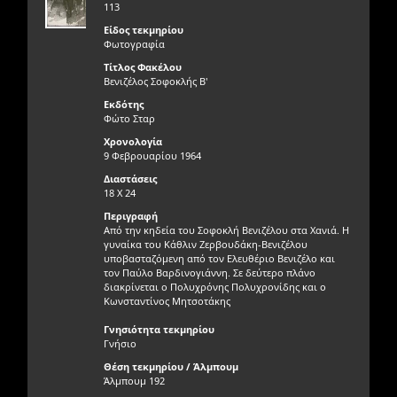
113
Είδος τεκμηρίου
Φωτογραφία
Τίτλος Φακέλου
Βενιζέλος Σοφοκλής Β'
Εκδότης
Φώτο Σταρ
Χρονολογία
9 Φεβρουαρίου 1964
Διαστάσεις
18 Χ 24
Περιγραφή
Από την κηδεία του Σοφοκλή Βενιζέλου στα Χανιά. Η
γυναίκα του Κάθλιν Ζερβουδάκη-Βενιζέλου
υποβασταζόμενη από τον Ελευθέριο Βενιζέλο και
τον Παύλο Βαρδινογιάννη. Σε δεύτερο πλάνο
διακρίνεται ο Πολυχρόνης Πολυχρονίδης και ο
Κωνσταντίνος Μητσοτάκης
Γνησιότητα τεκμηρίου
Γνήσιο
Θέση τεκμηρίου / Άλμπουμ
Άλμπουμ 192