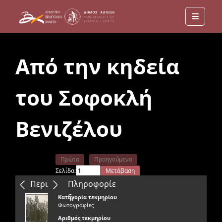
Menu
Από την κηδεία
του Σοφοκλή
Βενιζέλου
Πρώτο
Προηγούμενο
Σελίδα:
Μετάβαση
Επόμενο
Τελευταίο
Περιεχόμενα
Πληροφορίε
ς
Κατηγορία τεκμηρίου
Φωτογραφίες
Αριθμός τεκμηρίου