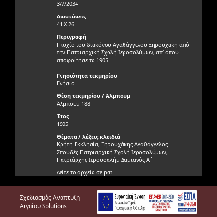
3/7/2034
Διαστάσεις
41 X 26
Περιγραφή
Πτυχίο του διακόνου Αγαθάγγελου Ξηρουχάκη από
την Πατριαρχική Σχολή Ιεροσολύμων, απ’ όπου
αποφοίτησε το 1905
Γνησιότητα τεκμηρίου
Γνήσιο
Θέση τεκμηρίου / Άλμπουμ
Άλμπουμ 188
Έτος
1905
Θέματα / λέξεις κλειδιά
Κρήτη-Εκκλησία, Ξηρουχάκης Αγαθάγγελος-
Σπουδές-Πατριαρχική Σχολή Ιεροσολύμων,
Πατριάρχης Ιερουσαλήμ Δαμιανός Α΄
Δείτε το αρχείο σε pdf
Σχεδιασμός Ανάπτυξη
Αιγαίου Solutions