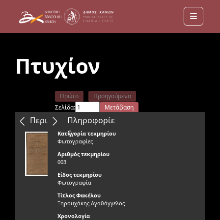
Menu
Πτυχίον
Πρώτο
Προηγούμενο
Σελίδα:
Μετάβαση
Επόμενο
Τελευταίο
Περιεχόμενα
Πληροφορίε
ς
Κατηγορία τεκμηρίου
Φωτογραφίες
Αριθμός τεκμηρίου
003
Είδος τεκμηρίου
Φωτογραφία
Τίτλος Φακέλου
Ξηρουχάκης Αγαθάγγελος
Χρονολογία