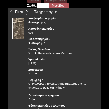
Σελίδα:
Μετάβαση
Επόμενο
Τελευταίο
Περιεχόμενα
Πληροφορίε
ς
Κατηγορία τεκμηρίου
Φωτογραφίες
Αριθμός τεκμηρίου
006
Είδος τεκμηρίου
Φωτογραφία
Τίτλος Φακέλου
Societa Italiana di Servizi Marittimi
Χρονολογία
[1928]
Διαστάσεις
24 X 31
Περιγραφή
Ο Ελευθέριος Βενιζέλος αποβιβάζεται από το
ατμόπλοιο Italia στη Νάπολη
Γνησιότητα τεκμηρίου
Γνήσιο
Θέση τεκμηρίου / Άλμπουμ